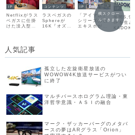
IP
コンテンツ
IP
IP
横スクロー
Netflixがラス
ラスベガスの
「アイマス」
年間5,9
ルできます
ベガスに仕掛
Sphereが
シリーズの初
IPを生
けた没入型レ
16K『オズの
エキスポが幕
KADOK
ストラン
魔法使い』を
張メッセ開催
をソニー
8月に上映
され大盛況！
う理由
人気記事
孤立した左旋衛星放送の
WOWOW4K放送サービスがつい
に終了
マルチバースホログラム理論・東
洋哲学意識・ＡＳＩの融合
マーク・ザッカーバーグのメタバ
ースの夢はARグラス「Orion」