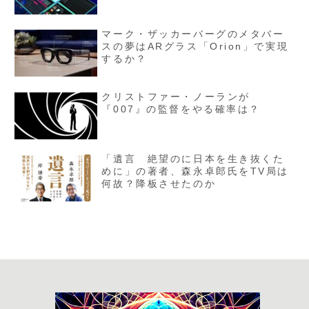
マーク・ザッカーバーグのメタバー
スの夢はARグラス「Orion」で実現
するか？
クリストファー・ノーランが
『007』の監督をやる確率は？
「遺言 絶望のに日本を生き抜くた
めに」の著者、森永卓郎氏をTV局は
何故？降板させたのか