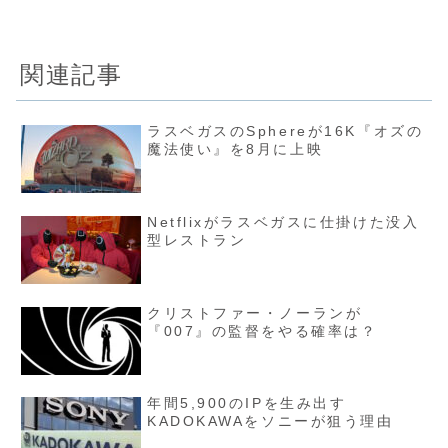
関連記事
ラスベガスのSphereが16K『オズの
魔法使い』を8月に上映
Netflixがラスベガスに仕掛けた没入
型レストラン
クリストファー・ノーランが
『007』の監督をやる確率は？
年間5,900のIPを生み出す
KADOKAWAをソニーが狙う理由