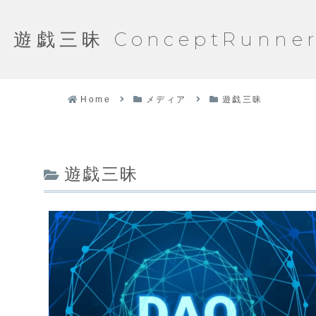
遊戯三昧 ConceptRunne
Home
メディア
遊戯三昧
遊戯三昧