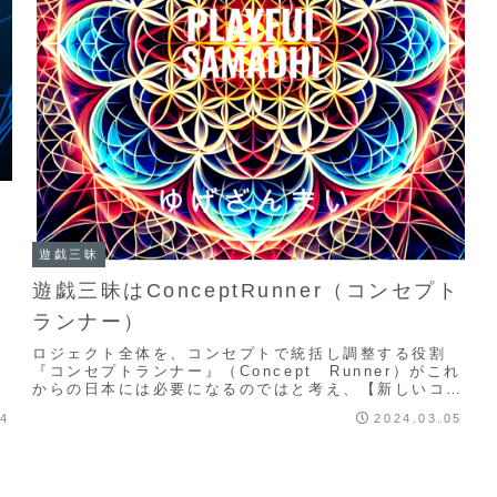
３
遊戯三昧
遊戯三昧はConceptRunner（コンセプト
組
ランナー）
管
ロジェクト全体を、コンセプトで統括し調整する役割
『コンセプトランナー』（Concept Runner）がこれ
からの日本には必要になるのではと考え、【新しいコミ
ュニケーションを自遊にデザインする】をコンセプトに
04
2024.03.05
した組織＜＜＜遊戯三昧＞＞＞の設立を決意しました。