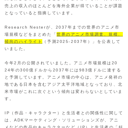
売上
の収入のほとんどを海外企業が得ていることが課題
となっていると指
摘しています。
Research Nesterが、2037年までの世界のアニメ市
場規模などをま
とめた「
世界のアニメ市場調査、規模、
傾向のハイライト
（予測202
5-2037年）」を公表して
いました。
今年2月の公開されていました。アニメ市場規模は20
24年の300億ドルから2037年には983億ドルに達する
と予測し
ています。アニメ市場の中心は、アニメ発祥の
地である日本を含むアジア太平洋
地域となっており、北
米市場がこれに次ぐという傾向は変わらないと
していま
す。
IP（作品・キャラクター）と生活者との関係性に関して
は、ADKマーケティング・ソリューションズが、アニ
メなどの作品や
キャラクターなど（IP）と生活者の「好