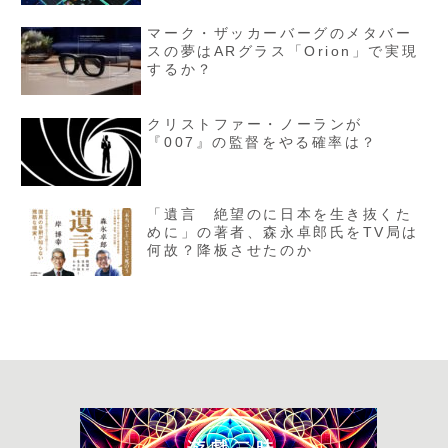
マーク・ザッカーバーグのメタバー
スの夢はARグラス「Orion」で実現
するか？
クリストファー・ノーランが
『007』の監督をやる確率は？
「遺言 絶望のに日本を生き抜くた
めに」の著者、森永卓郎氏をTV局は
何故？降板させたのか