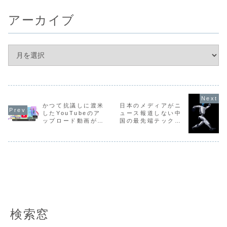
アーカイブ
かつて抗議しに渡米
日本のメディアがニ
したYouTubeのア
ュース報道しない中
ップロード動画が20
国の最先端テック事
兆本を突破
情
検索窓